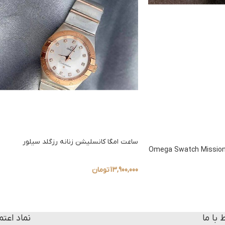
ساعت امگا کانسلیشن زنانه رزگلد سیلور
اعت مچی امگا سواچ Omega Swatch Mission
13,900,000
تومان
ط با ما
نماد اعتم