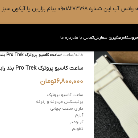
 سبز رنگ واتس آپ روی صفحه را فشار دهید.
روشگاه
رهگیری سفارش
تماس با ما
درباره ما
خانه
/
ساعت
/
ساعت کاسیو پروترک Pro Trek بند رابر
ساعت کاسیو پروترک Pro Trek بند رابر
6,800,000
تومان
ساعت کاسیو پروترک
یونیسکس مردونه و زنونه
دارای ساعت جهانی
آلارم
کرنومتر
تقویم