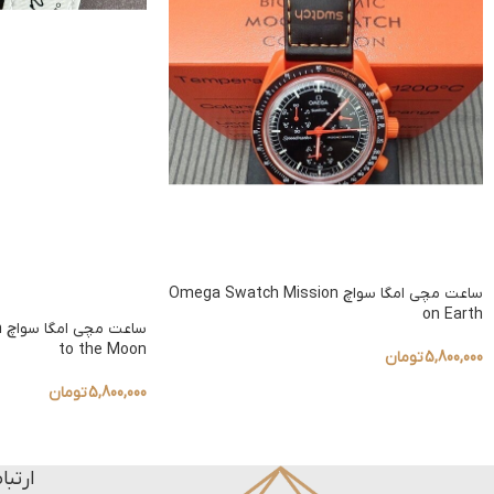
ساعت مچی امگا سواچ Omega Swatch Mission
on Earth
س
to the Moon
5,800,000
تومان
5,800,000
تومان
ارتبا