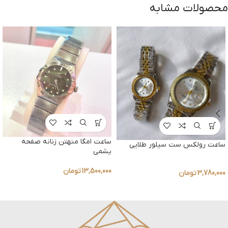
محصولات مشابه
ساعت امگا منهتن زنانه صفحه
ساعت رولکس ست سیلور طلایی
یشمی
13,500,000
تومان
3,780,000
تومان