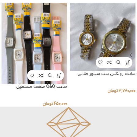
ساعت رولکس ست سیلور طلایی
ساعت Q&Q صفحه مستطیل
3,780,000
تومان
450,000
تومان