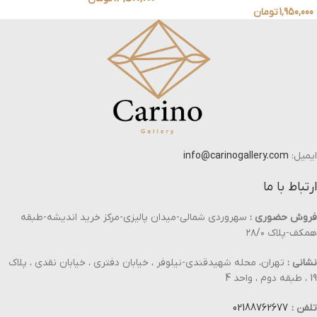
1,950,000
تومان
ایمیل:
info@carinogallery.com
ارتباط با ما
فروش حضوری :
سهروردی شمالی-میدان پالیزی-مرکز خرید اندیشه-طبقه
همکف-پلاک ۲۸/۰
نشانی :
تهران، محله شهیدقندی-نیلوفر ، خیابان دفتری ، خیابان نقدی ، پلاک
19 ، طبقه دوم ، واحد 4
تلفن :
02188762677