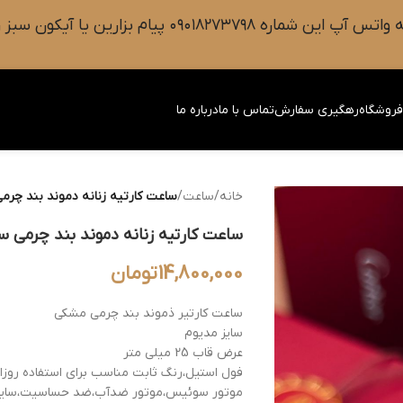
 سبز رنگ واتس آپ روی صفحه را فشار دهید.
روشگاه
رهگیری سفارش
تماس با ما
درباره ما
خانه
/
ساعت
/
ساعت کارتیه زنانه دموند بند چرمی
ساعت کارتیه زنانه دموند بند چرمی س
14,800,000
تومان
ساعت کارتیر ذموند بند چرمی مشکی
سایز مدیوم
عرض قاب 25 میلی متر
فول استیل،رنگ ثابت مناسب برای استفاده روزا
موتور سوئیس،موتور ضدآب،ضد حساسیت،سایز 