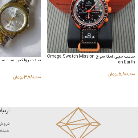
ساعت مچی امگا سواچ Omega Swatch Mission
ساعت رولکس ست سیلو
on Earth
5,800,000
تومان
3,780,000
تومان
ارتبا
فروش
طبقه ه