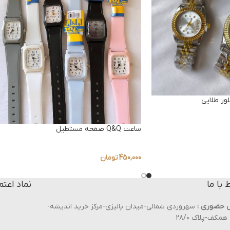
ر طلایی
ساعت Q&Q صفحه مستطیل
450,000
تومان
ط با ما
نماد اعتم
 حضوری :
سهروردی شمالی-میدان پالیزی-مرکز خرید اندیشه-
مکف-پلاک ۲۸/۰