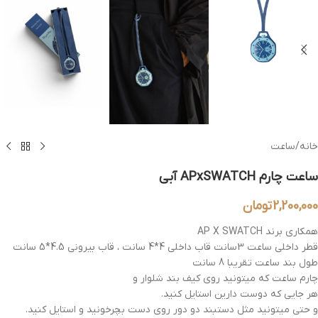
خانه
/
ساعت
ساعت چارم APxSWATCH آبی
2,200,000
تومان
همکاری برند AP X SWATCH
قطر داخلی ساعت 3سانت قاب داخلی 4*4 سانت ، قاب بیرونی 4.5*5 سانت
طول بند ساعت تقریبا 8 سانت
چارم ساعت که میتونید روی کیف بند شلوار و
هر جایی که دوست دارین استایل کنید.
و حتی میتونید مثل دستبند دو دور روی دست بچرخونید و استایل کنید.