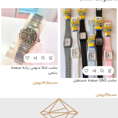
ساعت امگا منهتن زنانه صفحه
یشمی
ساعت Q&Q صفحه مستطیل
13,500,000
تومان
450,000
تومان