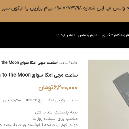
 سبز رنگ واتس آپ روی صفحه را فشار دهید.
روشگاه
رهگیری سفارش
تماس با ما
درباره ما
خانه
/
ساعت
/
ساعت مچی امگا سواچ Omega Swatch Mission to the Moon
ساعت مچی امگا سواچ Omega Swatch Mission to the Moon
6,200,000
تومان
ساعت ترکیبی امگا سواچ unisex مسترکوالیتی
بدنه پلاستیکی بند برزنتی
مناسب برای استفاده روزانه
موتور کوارتز، صفحه آنالوگ،موتور ضدآب،ضد 