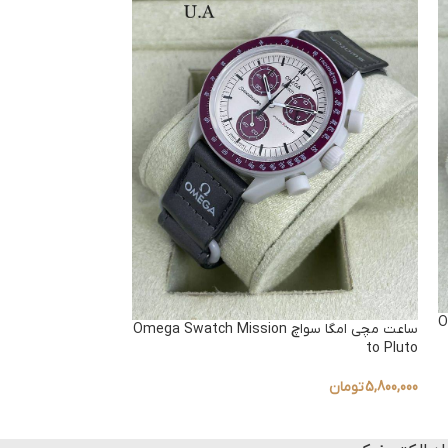
Om
ساعت مچی امگا سواچ Omega Swatch Mission
on Earth
to Pluto
5,800,000
تومان
5,800,000
تومان