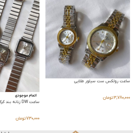
ساعت رولکس ست سیلور طلایی
اتمام موجودی
3,780,000
تومان
ساعت DW زنانه بند کرکره ای جدید
730,000
تومان