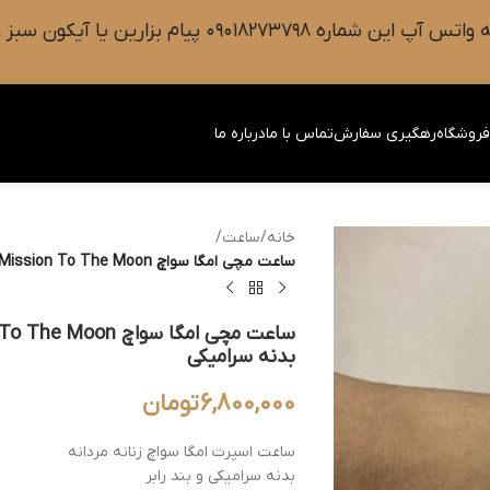
 سبز رنگ واتس آپ روی صفحه را فشار دهید.
روشگاه
رهگیری سفارش
تماس با ما
درباره ما
خانه
/
ساعت
/
ساعت مچی امگا سواچ Omega Swatch Mission To The Moon طرح اسنوپی بدنه سرامیکی
بدنه سرامیکی
6,800,000
تومان
ساعت اسپرت امگا سواچ زنانه مردانه
بدنه سرامیکی و بند رابر