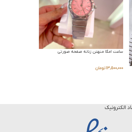
ساعت امگا منهتن زنانه صفحه صورتی
13,500,000
تومان
to Neptune
5,800,000
تومان
اد الکترونیک