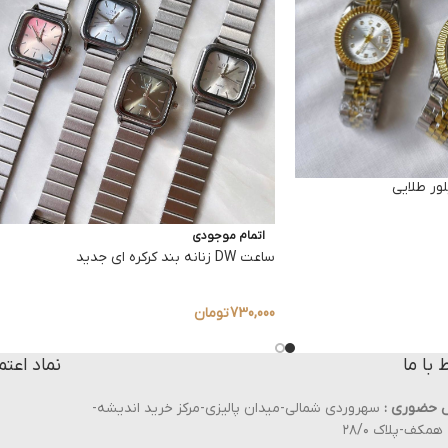
ر طلایی
اتمام موجودی
ساعت DW زنانه بند کرکره ای جدید
730,000
تومان
ط با ما
نماد اعتم
 حضوری :
سهروردی شمالی-میدان پالیزی-مرکز خرید اندیشه-
مکف-پلاک ۲۸/۰