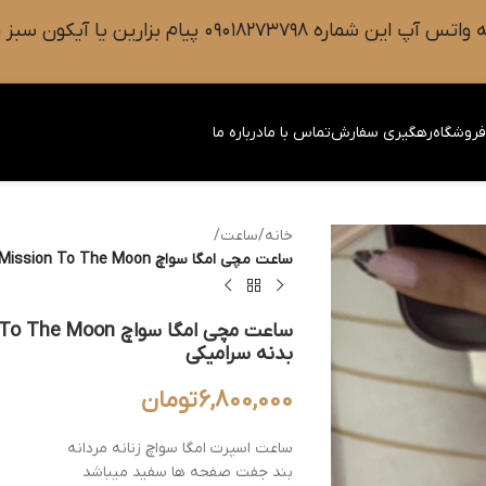
 سبز رنگ واتس آپ روی صفحه را فشار دهید.
روشگاه
رهگیری سفارش
تماس با ما
درباره ما
خانه
/
ساعت
/
ساعت مچی امگا سواچ Omega Swatch Mission To The Moon طرح اسنوپی بدنه سرامیکی
بدنه سرامیکی
6,800,000
تومان
ساعت اسپرت امگا سواچ زنانه مردانه
بند جفت صفحه ها سفید میباشد