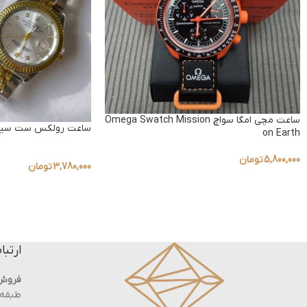
ساعت مچی امگا سواچ Omega Swatch Mission
ساعت رولکس ست سیلو
on Earth
5,800,000
تومان
3,780,000
تومان
ارتبا
فروش
طبقه ه