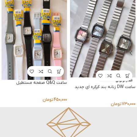
اتمام موجودی
ساعت Q&Q صفحه مستطیل
ساعت DW زنانه بند کرکره ای جدید
450,000
تومان
730,000
تومان