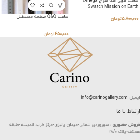
ساعت مچی امگا سواچ Omega
Swatch Mission on Earth
ساعت Q&Q صفحه مستطیل
5,800,000
تومان
450,000
تومان
ایمیل:
info@carinogallery.com
ارتباط با ما
فروش حضوری :
سهروردی شمالی-میدان پالیزی-مرکز خرید اندیشه-طبقه
همکف-پلاک ۲۸/۰