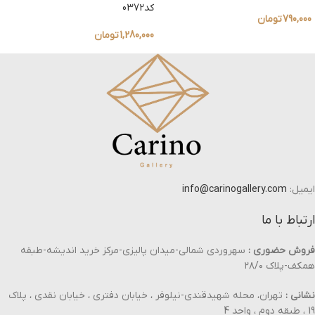
کد0372
790,000
تومان
1,280,000
تومان
ایمیل:
info@carinogallery.com
ارتباط با ما
فروش حضوری :
سهروردی شمالی-میدان پالیزی-مرکز خرید اندیشه-طبقه
همکف-پلاک ۲۸/۰
نشانی :
تهران، محله شهیدقندی-نیلوفر ، خیابان دفتری ، خیابان نقدی ، پلاک
19 ، طبقه دوم ، واحد 4