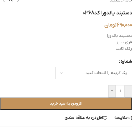
خانه
/
دستبند
دستبند پاندورا کد0368
690,000
تومان
دستبند پاندورا
فری سایز
رنگ ثابت
شماره
+
-
افزودن به سبد خرید
مقایسه
افزودن به علاقه مندی