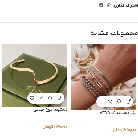
اشتراک گذاری:
محصولات مشابه
دستبند موج طلایی
پک دستبند کد0375
1,180,000
تومان
790,000
تومان