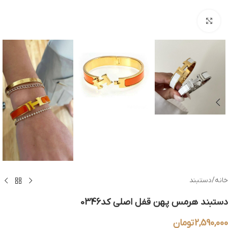
بزرگنمایی تصویر
خانه
/
دستبند
دستبند هرمس پهن قفل اصلی کد0346
2,590,000
تومان