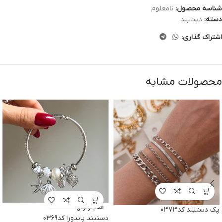
شناسه محصول:
نامعلوم
دسته:
دستبند
اشتراک گذاری:
محصولات مشابه
اتمام موجودی
پک دستبند کد0373
دستبند پاندورا کد0369