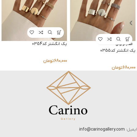
پک انگشتر کد0354
اتمام موجودی
پک انگشتر کد0355
680,000
تومان
680,000
تومان
ایمیل:
info@carinogallery.com