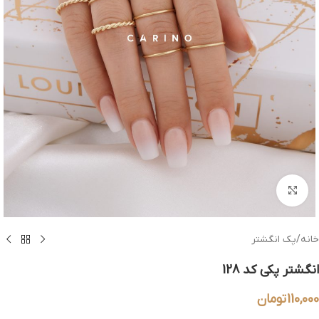
بزرگنمایی تصویر
خانه
/
پک انگشتر
انگشتر پکی کد 128
110,000
تومان