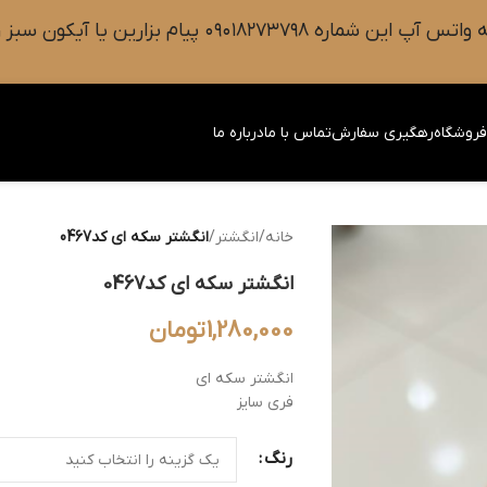
 سبز رنگ واتس آپ روی صفحه را فشار دهید.
روشگاه
رهگیری سفارش
تماس با ما
درباره ما
خانه
/
انگشتر
/
انگشتر سکه ای کد0467
انگشتر سکه ای کد0467
1,280,000
تومان
انگشتر سکه ای
فری سایز
رنگ