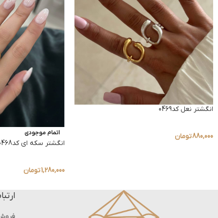
انگشتر نعل کد0469
اتمام موجودی
880,000
تومان
انگشتر سکه ای کد0468
1,280,000
تومان
ارتبا
فروش