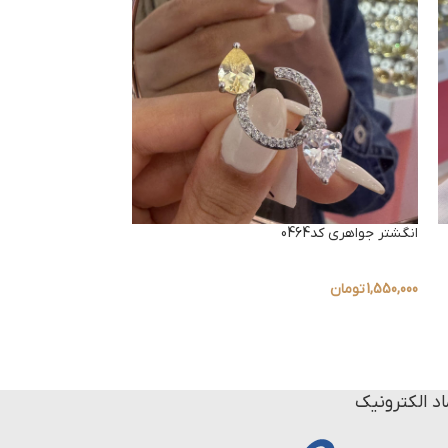
انگشتر جواهری کد0464
اتمام موجودی
انگشتر مینیمال کد0460
1,550,000
تومان
680,000
تومان
اد الکترونیک