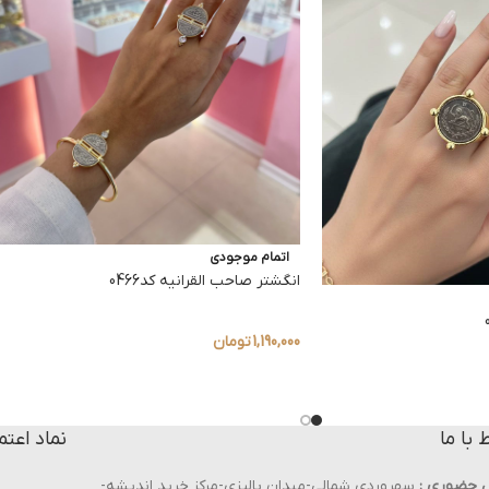
اتمام موجودی
انگشتر صاحب القرانیه کد0466
1,190,000
تومان
ط با ما
نماد اعتم
 حضوری :
سهروردی شمالی-میدان پالیزی-مرکز خرید اندیشه-